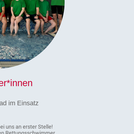
er*innen
d im Einsatz
i uns an erster Stelle!
nnen Rettungsschwimmer