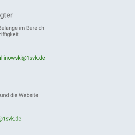
gter
Belange im Bereich
iffigkeit
kallinowski@1svk.de
 und die Website
e@1svk.de