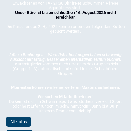
Erwachsenen von 19 - 21:30 Uhr freies Schwimmen + freies
Aquafitness statt.
Unser Büro ist bis einschließlich 16. August 2026 nicht
erreichbar.
Die Kurse für das 2. Hj. 2026 können unter dem folgendem Button
gebucht werden:.
Info zu Buchungen: - Wartelistenbuchungen haben sehr wenig
Aussicht auf Erfolg. Besser einen alternativen Termin buchen.
- Kursmitglieder kommen nach Erreichen des Gruppenziels
(Gruppe 1 - 3) automatisch und sofort in die nächst höhere
Gruppe.
Momentan können wir keine weiteren Masters aufnehmen.
Wir suchen Mitarbeiter*innen!
Du kennst dich im Schwimmsport aus, studierst vielleicht Sport
oder hast Erfahrungen im Schwimmverein? Dann bist Du in
unserem Team genau richtig!
Alle Infos